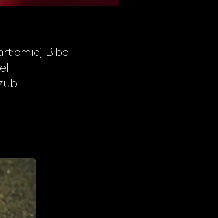
rtłomiej Bibel
el
ozub
l