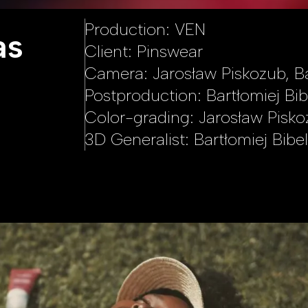
Production: VEN
as
Client: Pinswear
Camera: Jarosław Piskozub, Ba
Postproduction: Bartłomiej Bib
Color-grading: Jarosław Pisk
3D Generalist: Bartłomiej Bibe