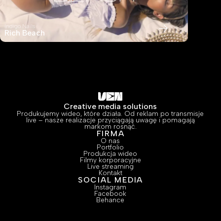
Indigo Nails
C.H. Robin
Rich Beach
A Day w
Creative media solutions
Produkujemy wideo, które działa. Od reklam po transmisje
live – nasze realizacje przyciągają uwagę i pomagają
markom rosnąć.
FIRMA
O nas
Portfolio
Produkcja wideo
Filmy korporacyjne
Live streaming
Kontakt
SOCIAL MEDIA
Instagram
Facebook
Behance